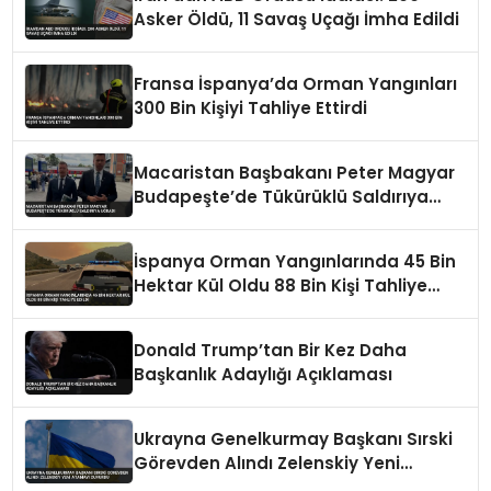
Asker Öldü, 11 Savaş Uçağı İmha Edildi
Fransa İspanya’da Orman Yangınları
300 Bin Kişiyi Tahliye Ettirdi
Macaristan Başbakanı Peter Magyar
Budapeşte’de Tükürüklü Saldırıya
Uğradı
İspanya Orman Yangınlarında 45 Bin
Hektar Kül Oldu 88 Bin Kişi Tahliye
Edildi
Donald Trump’tan Bir Kez Daha
Başkanlık Adaylığı Açıklaması
Ukrayna Genelkurmay Başkanı Sırski
Görevden Alındı Zelenskiy Yeni
Atamayı Duyurdu