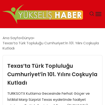
‘DUBAI’NIN SERBEST BÖLGELERI YATIRIMCILARIN
Ana Sayfa
Dünya
MALIYETLERINI AZALTIYOR’
Texas’ta Türk Topluluğu Cumhuriyet’in 101. Yılını Coşkuyla
Kutladı
Texas’ta Türk Topluluğu
Cumhuriyet’in 101. Yılını Coşkuyla
Kutladı
TURKSOTX Kutlama Gecesinde Ferhat Göçer ve
İstiklal Marşı Sürprizi Texas eyaletinde faaliyet