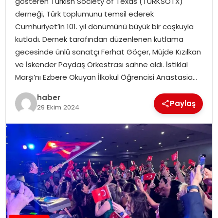
gösteren Turkish Society of Texas (TURKSOTX)
derneği, Türk toplumunu temsil ederek
Cumhuriyet’in 101. yıl dönümünü büyük bir coşkuyla
kutladı. Dernek tarafından düzenlenen kutlama
gecesinde ünlü sanatçı Ferhat Göçer, Müjde Kızılkan
ve İskender Paydaş Orkestrası sahne aldı. İstiklal
Marşı’nı Ezbere Okuyan İlkokul Öğrencisi Anastasia…
haber
Paylaş
29 Ekim 2024