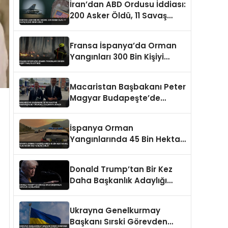
İran’dan ABD Ordusu İddiası:
200 Asker Öldü, 11 Savaş
Uçağı İmha Edildi
Fransa İspanya’da Orman
Yangınları 300 Bin Kişiyi
Tahliye Ettirdi
Macaristan Başbakanı Peter
Magyar Budapeşte’de
Tükürüklü Saldırıya Uğradı
İspanya Orman
Yangınlarında 45 Bin Hektar
Kül Oldu 88 Bin Kişi Tahliye
Edildi
Donald Trump’tan Bir Kez
Daha Başkanlık Adaylığı
Açıklaması
Ukrayna Genelkurmay
Başkanı Sırski Görevden