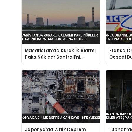
Macaristan’da Kuraklık Alarmı
Fransa O
Paks Nükleer Santrali’ni
Cesedi B
Kapatma Noktasına Getirdi
Gözaltına
Japonya’da 7.1’lik Deprem
Lübnan’d