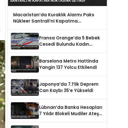
Macaristan’da Kuraklık Alarmı Paks
Nükleer Santrali’ni Kapatma
Noktasına Getirdi
Fransa Orange’da 5 Bebek
Cesedi Bulundu Kadın
Gözaltına Alındı
Barselona Metro Hattinda
Yangin 137 Yolcu Etkilendi
Japonya’da 7.1’lik Deprem
Can Kaybı 35’e Yükseldi
Lübnan’da Banka Hesapları
7 Yıldır Blokeli Mudiler Ateş
Yakarak Eylem Yaptı