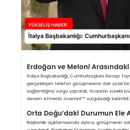
Erdoğan ve Meloni Arasındaki
İtalya Başbakanlığı, Cumhurbaşkanı Recep Tayy
gerçekleşen telefon görüşmesine dair yazılı bir açı
sağlamlığına vurgu yaparak, ticaretin sürekli 
devam etmenin önemini** vurguladığı belirtildi.
Orta Doğu’daki Durumun Ele 
Başkanlık açıklamasında ayrıca, görüşmenin o
vurgulandı. Başbakan Meloni’nin, İsrail’in kendin