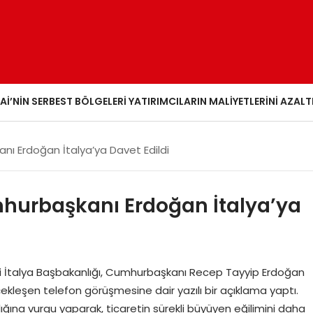
AI’NIN SERBEST BÖLGELERI YATIRIMCILARIN MALIYETLERINI AZALT
nı Erdoğan İtalya’ya Davet Edildi
mhurbaşkanı Erdoğan İtalya’ya
i İtalya Başbakanlığı, Cumhurbaşkanı Recep Tayyip Erdoğan
ekleşen telefon görüşmesine dair yazılı bir açıklama yaptı.
lamlığına vurgu yaparak, ticaretin sürekli büyüyen eğilimini daha