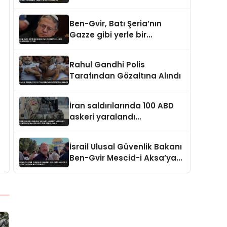
Alındı Zelenskiy Yeni
Atamayı Duyurdu
Ben-Gvir, Batı Şeria’nın
Gazze gibi yerle bir
edilmesini istedi
Rahul Gandhi Polis
Tarafından Gözaltına Alındı
İran saldırılarında 100 ABD
askeri yaralandı
Pentagon’un gizlediği öne
sürülüyor
İsrail Ulusal Güvenlik Bakanı
Ben-Gvir Mescid-i Aksa’ya
Baskın Düzenledi