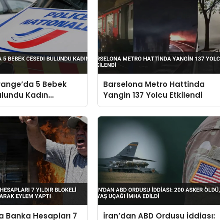
range’da 5 Bebek
Barselona Metro Hattinda
ulundu Kadın
Yangin 137 Yolcu Etkilendi
 Alındı
a Banka Hesapları 7
İran’dan ABD Ordusu İddiası: