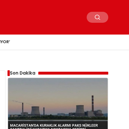
IYOR’
Son Dakika