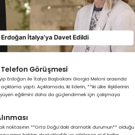
 Telefon Görüşmesi
ip Erdoğan ile İtalya Başbakanı Giorgia Meloni arasında
klama yaptı. Açıklamada, iki liderin, **iki ülke ilişkilerinin
büyüyen eğilimini daha da güçlendirmek için çalışmaya
Alınması
dak noktasının **Orta Doğu’daki dramatik durumun** olduğu
i savunma hakkını desteklediği ve etkilenen sivil halka