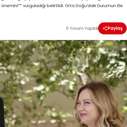
emini** vurguladığı belirtildi. Orta Doğu’daki Durumun Ele
0 Yorum Yapıldı
Paylaş