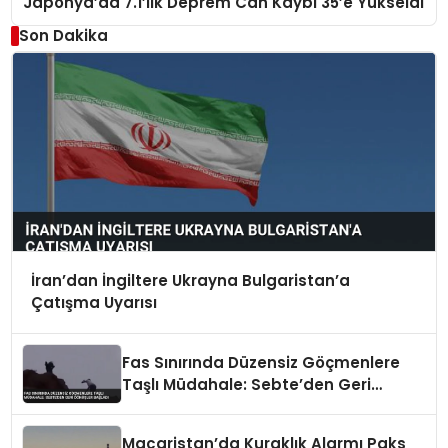
Japonya’da 7.1’lik Deprem Can Kaybı 35’e Yükseldi
Son Dakika
İran’dan İngiltere Ukrayna Bulgaristan’a
Çatışma Uyarısı
Fas Sınırında Düzensiz Göçmenlere
Taşlı Müdahale: Sebte’den Geri
Dönüşler Başladı
Macaristan’da Kuraklık Alarmı Paks