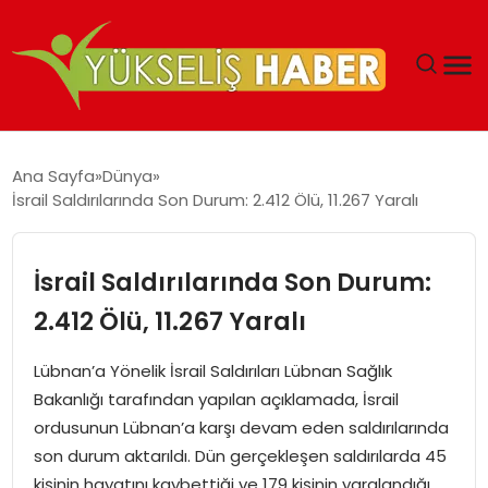
‘DUBAI’NIN SERBEST BÖLGELERI YATIRIMCILARIN
Ana Sayfa
Dünya
MALIYETLERINI AZALTIYOR’
İsrail Saldırılarında Son Durum: 2.412 Ölü, 11.267 Yaralı
İsrail Saldırılarında Son Durum:
2.412 Ölü, 11.267 Yaralı
Lübnan’a Yönelik İsrail Saldırıları Lübnan Sağlık
Bakanlığı tarafından yapılan açıklamada, İsrail
ordusunun Lübnan’a karşı devam eden saldırılarında
son durum aktarıldı. Dün gerçekleşen saldırılarda 45
kişinin hayatını kaybettiği ve 179 kişinin yaralandığı