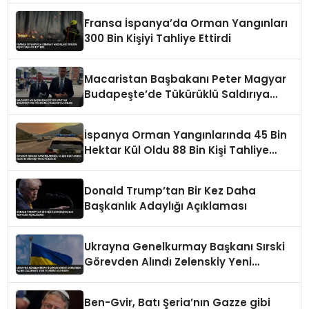
Fransa İspanya’da Orman Yangınları
300 Bin Kişiyi Tahliye Ettirdi
Macaristan Başbakanı Peter Magyar
Budapeşte’de Tükürüklü Saldırıya
Uğradı
İspanya Orman Yangınlarında 45 Bin
Hektar Kül Oldu 88 Bin Kişi Tahliye
Edildi
Donald Trump’tan Bir Kez Daha
Başkanlık Adaylığı Açıklaması
Ukrayna Genelkurmay Başkanı Sırski
Görevden Alındı Zelenskiy Yeni
Atamayı Duyurdu
Ben-Gvir, Batı Şeria’nın Gazze gibi