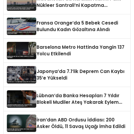
Nükleer Santrali’ni Kapatma
Noktasına Getirdi
Fransa Orange’da 5 Bebek Cesedi
Bulundu Kadın Gözaltına Alındı
Barselona Metro Hattinda Yangin 137
Yolcu Etkilendi
Japonya’da 7.1’lik Deprem Can Kaybı
35’e Yükseldi
Lübnan’da Banka Hesapları 7 Yıldır
Blokeli Mudiler Ateş Yakarak Eylem
Yaptı
İran’dan ABD Ordusu İddiası: 200
Asker Öldü, 11 Savaş Uçağı İmha Edildi