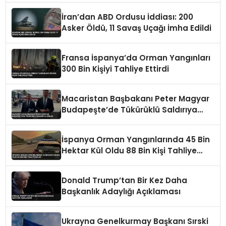
İran’dan ABD Ordusu İddiası: 200
Asker Öldü, 11 Savaş Uçağı İmha Edildi
Fransa İspanya’da Orman Yangınları
300 Bin Kişiyi Tahliye Ettirdi
Macaristan Başbakanı Peter Magyar
Budapeşte’de Tükürüklü Saldırıya
Uğradı
İspanya Orman Yangınlarında 45 Bin
Hektar Kül Oldu 88 Bin Kişi Tahliye
Edildi
Donald Trump’tan Bir Kez Daha
Başkanlık Adaylığı Açıklaması
Ukrayna Genelkurmay Başkanı Sırski