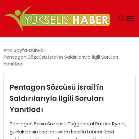
‘DUBAI’NIN SERBEST BÖLGELERI YATIRIMCILARIN
Ana Sayfa
Dünya
MALIYETLERINI AZALTIYOR’
Pentagon Sözcüsü İsrail’in Saldırılarıyla İlgili Soruları
Yanıtladı
Pentagon Sözcüsü İsrail’in
Saldırılarıyla İlgili Soruları
Yanıtladı
Pentagon Basın Sözcüsü Tuğgeneral Patrick Ryder,
günlük basın toplantısında İsrail’in Lübnan’daki