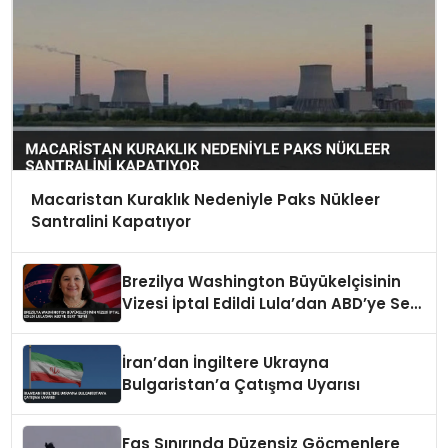
Macaristan Kuraklık Nedeniyle Paks Nükleer
Santralini Kapatıyor
Brezilya Washington Büyükelçisinin
Vizesi İptal Edildi Lula’dan ABD’ye Sert
Tepki
İran’dan İngiltere Ukrayna
Bulgaristan’a Çatışma Uyarısı
Fas Sınırında Düzensiz Göçmenlere