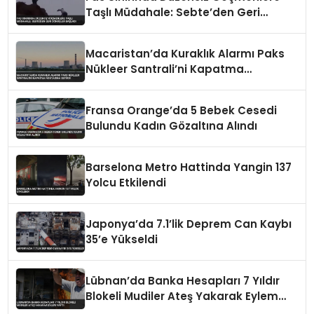
Taşlı Müdahale: Sebte’den Geri
Dönüşler Başladı
Macaristan’da Kuraklık Alarmı Paks
Nükleer Santrali’ni Kapatma
Noktasına Getirdi
Fransa Orange’da 5 Bebek Cesedi
Bulundu Kadın Gözaltına Alındı
Barselona Metro Hattinda Yangin 137
Yolcu Etkilendi
Japonya’da 7.1’lik Deprem Can Kaybı
35’e Yükseldi
Lübnan’da Banka Hesapları 7 Yıldır
Blokeli Mudiler Ateş Yakarak Eylem
Yaptı