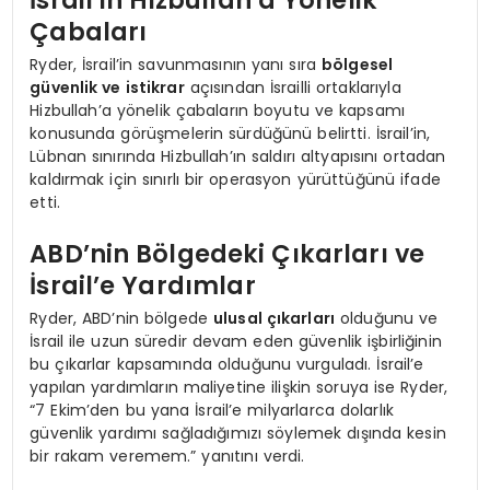
İsrail’in Hizbullah’a Yönelik
Çabaları
Ryder, İsrail’in savunmasının yanı sıra
bölgesel
güvenlik ve istikrar
açısından İsrailli ortaklarıyla
Hizbullah’a yönelik çabaların boyutu ve kapsamı
konusunda görüşmelerin sürdüğünü belirtti. İsrail’in,
Lübnan sınırında Hizbullah’ın saldırı altyapısını ortadan
kaldırmak için sınırlı bir operasyon yürüttüğünü ifade
etti.
ABD’nin Bölgedeki Çıkarları ve
İsrail’e Yardımlar
Ryder, ABD’nin bölgede
ulusal çıkarları
olduğunu ve
İsrail ile uzun süredir devam eden güvenlik işbirliğinin
bu çıkarlar kapsamında olduğunu vurguladı. İsrail’e
yapılan yardımların maliyetine ilişkin soruya ise Ryder,
“7 Ekim’den bu yana İsrail’e milyarlarca dolarlık
güvenlik yardımı sağladığımızı söylemek dışında kesin
bir rakam veremem.” yanıtını verdi.