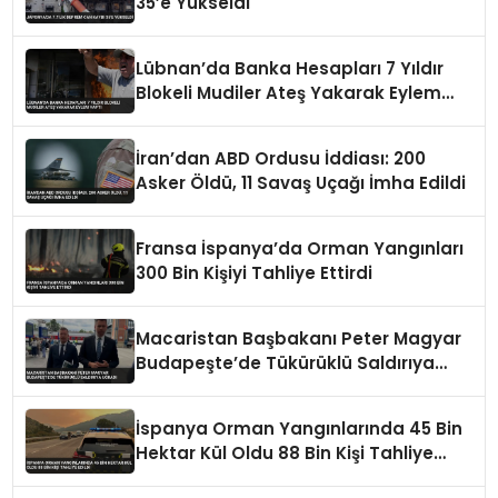
35’e Yükseldi
Lübnan’da Banka Hesapları 7 Yıldır
Blokeli Mudiler Ateş Yakarak Eylem
Yaptı
İran’dan ABD Ordusu İddiası: 200
Asker Öldü, 11 Savaş Uçağı İmha Edildi
Fransa İspanya’da Orman Yangınları
300 Bin Kişiyi Tahliye Ettirdi
Macaristan Başbakanı Peter Magyar
Budapeşte’de Tükürüklü Saldırıya
Uğradı
İspanya Orman Yangınlarında 45 Bin
Hektar Kül Oldu 88 Bin Kişi Tahliye
Edildi