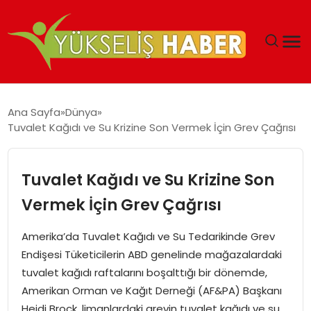
‘DUBAI’NIN SERBEST BÖLGELERI YATIRIMCILARIN
Ana Sayfa
Dünya
MALIYETLERINI AZALTIYOR’
Tuvalet Kağıdı ve Su Krizine Son Vermek İçin Grev Çağrısı
Tuvalet Kağıdı ve Su Krizine Son
Vermek İçin Grev Çağrısı
Amerika’da Tuvalet Kağıdı ve Su Tedarikinde Grev
Endişesi Tüketicilerin ABD genelinde mağazalardaki
tuvalet kağıdı raftalarını boşalttığı bir dönemde,
Amerikan Orman ve Kağıt Derneği (AF&PA) Başkanı
Heidi Brock, limanlardaki grevin tuvalet kağıdı ve su