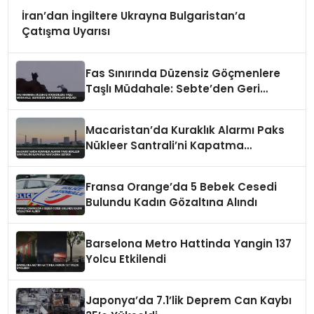
İran’dan İngiltere Ukrayna Bulgaristan’a
Çatışma Uyarısı
Fas Sınırında Düzensiz Göçmenlere
Taşlı Müdahale: Sebte’den Geri
Dönüşler Başladı
Macaristan’da Kuraklık Alarmı Paks
Nükleer Santrali’ni Kapatma
Noktasına Getirdi
Fransa Orange’da 5 Bebek Cesedi
Bulundu Kadın Gözaltına Alındı
Barselona Metro Hattinda Yangin 137
Yolcu Etkilendi
Japonya’da 7.1’lik Deprem Can Kaybı