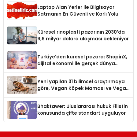
Laptop Alan Yerler ile Bilgisayar
Satmanın En Güvenli ve Karlı Yolu
Küresel rinoplasti pazarının 2030’da
9,6 milyar dolara ulaşması bekleniyor
Türkiye’den küresel pazara: ShopinX,
dijital ekonomi ile gerçek dünya
alışverişini bir araya getirmeyi
hedefliyor
Yeni yapilan 31 bilimsel araştırmaya
göre, Vegan Köpek Maması ve Vegan
Kedi Mamasının İyi Sindirildiğini
Ortaya Koydu
Bhaktawer: Uluslararası hukuk Filistin
konusunda çifte standart uyguluyor