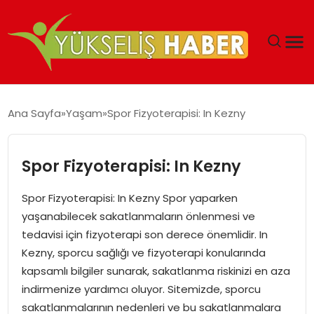
‘DUBAI’NIN SERBEST BÖLGELERI YATIRIMCILARIN
Ana Sayfa
Yaşam
Spor Fizyoterapisi: In Kezny
MALIYETLERINI AZALTIYOR’
Spor Fizyoterapisi: In Kezny
Spor Fizyoterapisi: In Kezny Spor yaparken
yaşanabilecek sakatlanmaların önlenmesi ve
tedavisi için fizyoterapi son derece önemlidir. In
Kezny, sporcu sağlığı ve fizyoterapi konularında
kapsamlı bilgiler sunarak, sakatlanma riskinizi en aza
indirmenize yardımcı oluyor. Sitemizde, sporcu
sakatlanmalarının nedenleri ve bu sakatlanmalara