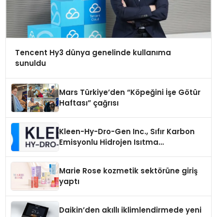
Tencent Hy3 dünya genelinde kullanıma
sunuldu
Mars Türkiye’den “Köpeğini İşe Götür
Haftası” çağrısı
Kleen-Hy-Dro-Gen Inc., Sıfır Karbon
Emisyonlu Hidrojen Isıtma
Teknolojisinde ISO ve TSSA
Düzenleyici Onaylarını Aldı
Marie Rose kozmetik sektörüne giriş
yaptı
Daikin’den akıllı iklimlendirmede yeni