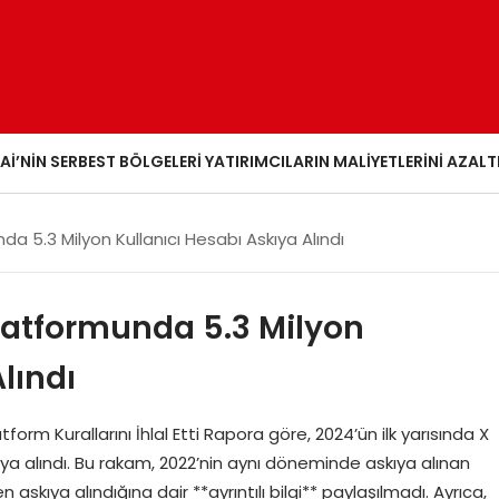
AI’NIN SERBEST BÖLGELERI YATIRIMCILARIN MALIYETLERINI AZALT
da 5.3 Milyon Kullanıcı Hesabı Askıya Alındı
Platformunda 5.3 Milyon
lındı
orm Kurallarını İhlal Etti Rapora göre, 2024’ün ilk yarısında X
ıya alındı. Bu rakam, 2022’nin aynı döneminde askıya alınan
askıya alındığına dair **ayrıntılı bilgi** paylaşılmadı. Ayrıca,