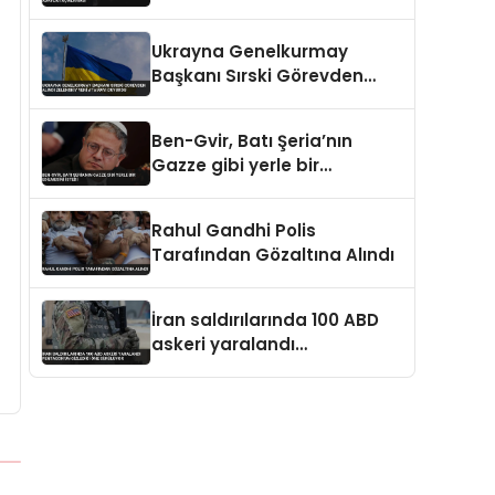
Açıklaması
Ukrayna Genelkurmay
Başkanı Sırski Görevden
Alındı Zelenskiy Yeni
Atamayı Duyurdu
Ben-Gvir, Batı Şeria’nın
Gazze gibi yerle bir
edilmesini istedi
Rahul Gandhi Polis
Tarafından Gözaltına Alındı
İran saldırılarında 100 ABD
askeri yaralandı
Pentagon’un gizlediği öne
sürülüyor