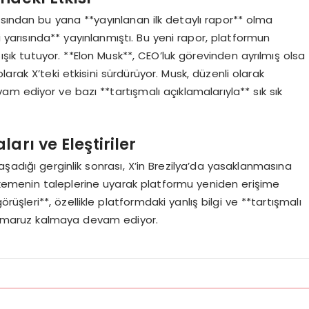
asından bu yana **yayınlanan ilk detaylı rapor** olma
nci yarısında** yayınlanmıştı. Bu yeni rapor, platformun
ışık tutuyor. **Elon Musk**, CEO’luk görevinden ayrılmış olsa
arak X’teki etkisini sürdürüyor. Musk, düzenli olarak
 ediyor ve bazı **tartışmalı açıklamalarıyla** sık sık
rı ve Eleştiriler
şadığı gerginlik sonrası, X’in Brezilya’da yasaklanmasına
emenin taleplerine uyarak platformu yeniden erişime
rüşleri**, özellikle platformdaki yanlış bilgi ve **tartışmalı
re maruz kalmaya devam ediyor.