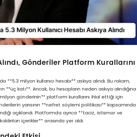
ındı, Gönderiler Platform Kurallarını
a **5.3 milyon kullanıcı hesabı** askıya alındı. Bu rakam,
n **üç katı**. Ancak, bu hesapların neden askıya alındığına
6 milyon gönderinin** platform kurallarını ihlal ettiği için
 gönderilerin yarısının **nefret söylemi politikası** kapsamında
ilindiği açıklandı. Platformda ayrıca **taciz, istismar ve
ldırılan içerikler** arasında yer aldı.
ndeki Etkisi