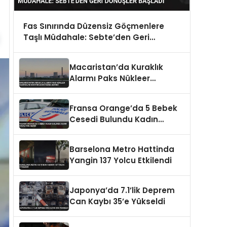
Fas Sınırında Düzensiz Göçmenlere
Taşlı Müdahale: Sebte’den Geri
Dönüşler Başladı
Macaristan’da Kuraklık
Alarmı Paks Nükleer
Santrali’ni Kapatma
Noktasına Getirdi
Fransa Orange’da 5 Bebek
Cesedi Bulundu Kadın
Gözaltına Alındı
Barselona Metro Hattinda
Yangin 137 Yolcu Etkilendi
Japonya’da 7.1’lik Deprem
Can Kaybı 35’e Yükseldi