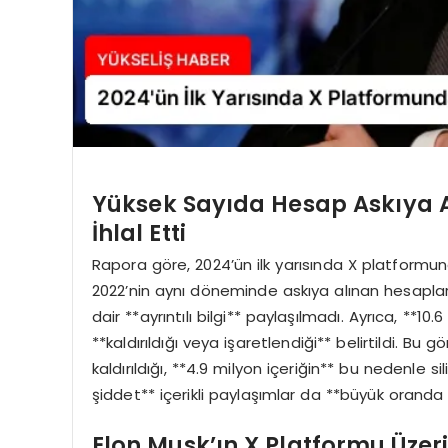
Yüksek Sayıda Hesap Askıya Al
İhlal Etti
Rapora göre, 2024’ün ilk yarısında X platformund
2022’nin aynı döneminde askıya alınan hesapları
dair **ayrıntılı bilgi** paylaşılmadı. Ayrıca, **10.
**kaldırıldığı veya işaretlendiği** belirtildi. Bu
kaldırıldığı, **4.9 milyon içeriğin** bu nedenle s
şiddet** içerikli paylaşımlar da **büyük oranda ka
Elon Musk’ın X Platformu Üzeri