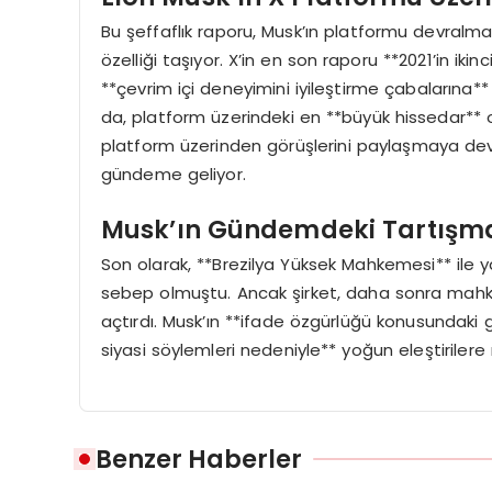
Bu şeffaflık raporu, Musk’ın platformu devralm
özelliği taşıyor. X’in en son raporu **2021’in iki
**çevrim içi deneyimini iyileştirme çabalarına** 
da, platform üzerindeki en **büyük hissedar** ol
platform üzerinden görüşlerini paylaşmaya devam
gündeme geliyor.
Musk’ın Gündemdeki Tartışmala
Son olarak, **Brezilya Yüksek Mahkemesi** ile ya
sebep olmuştu. Ancak şirket, daha sonra mahk
açtırdı. Musk’ın **ifade özgürlüğü konusundaki gö
siyasi söylemleri nedeniyle** yoğun eleştirile
Benzer Haberler