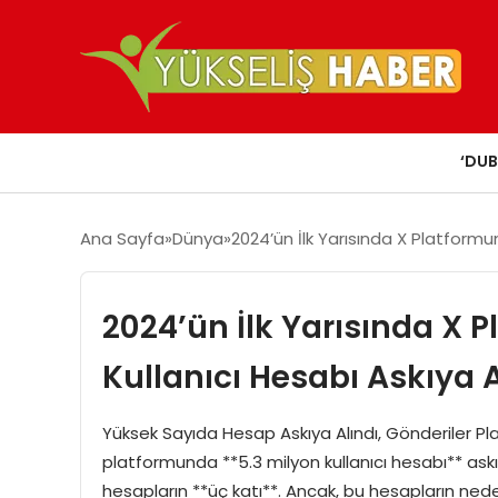
‘DUB
Ana Sayfa
Dünya
2024’ün İlk Yarısında X Platformun
2024’ün İlk Yarısında X 
Kullanıcı Hesabı Askıya A
Yüksek Sayıda Hesap Askıya Alındı, Gönderiler Platf
platformunda **5.3 milyon kullanıcı hesabı** ask
hesapların **üç katı**. Ancak, bu hesapların neden 