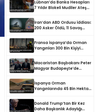
Lübnan’da Banka Hesapları
7 Yıldır Blokeli Mudiler Ateş
Yakarak Eylem Yaptı
İran’dan ABD Ordusu İddiası:
200 Asker Öldü, 11 Savaş
Uçağı İmha Edildi
Fransa İspanya’da Orman
Yangınları 300 Bin Kişiyi
Tahliye Ettirdi
Macaristan Başbakanı Peter
Magyar Budapeşte’de
Tükürüklü Saldırıya Uğradı
İspanya Orman
Yangınlarında 45 Bin Hektar
Kül Oldu 88 Bin Kişi Tahliye
Edildi
Donald Trump’tan Bir Kez
Daha Başkanlık Adaylığı