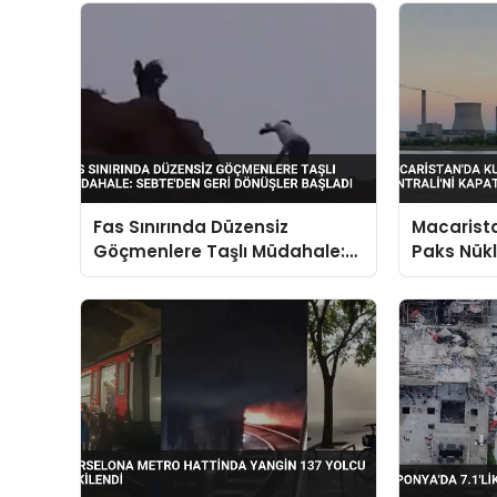
Fas Sınırında Düzensiz
Macarista
Göçmenlere Taşlı Müdahale:
Paks Nükl
Sebte’den Geri Dönüşler
Kapatma 
Başladı