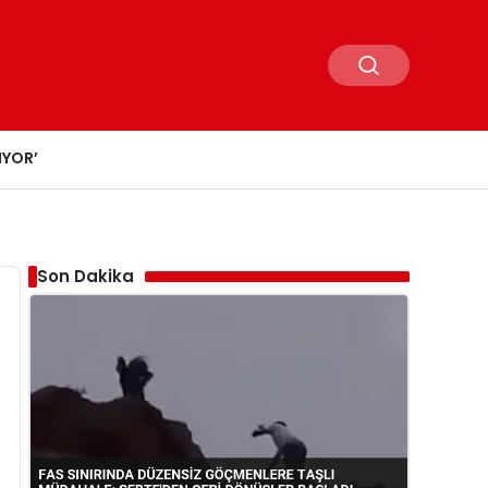
IYOR’
Son Dakika