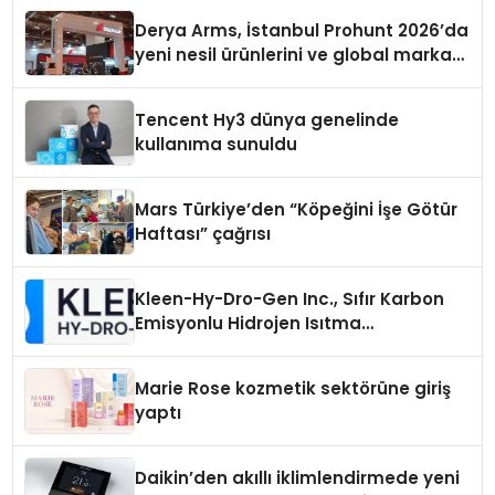
Derya Arms, İstanbul Prohunt 2026’da
yeni nesil ürünlerini ve global marka
vizyonunu sergiledi
Tencent Hy3 dünya genelinde
kullanıma sunuldu
Mars Türkiye’den “Köpeğini İşe Götür
Haftası” çağrısı
Kleen-Hy-Dro-Gen Inc., Sıfır Karbon
Emisyonlu Hidrojen Isıtma
Teknolojisinde ISO ve TSSA
Düzenleyici Onaylarını Aldı
Marie Rose kozmetik sektörüne giriş
yaptı
Daikin’den akıllı iklimlendirmede yeni