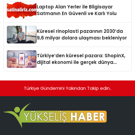
Laptop Alan Yerler ile Bilgisayar
Satmanın En Güvenli ve Karlı Yolu
Küresel rinoplasti pazarının 2030’da
9,6 milyar dolara ulaşması bekleniyor
Türkiye’den küresel pazara: ShopinX,
dijital ekonomi ile gerçek dünya
alışverişini bir araya getirmeyi
hedefliyor
Türkiye Gündemini Yakından Takip edin..