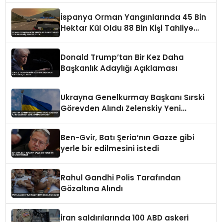
İspanya Orman Yangınlarında 45 Bin
Hektar Kül Oldu 88 Bin Kişi Tahliye
Edildi
Donald Trump’tan Bir Kez Daha
Başkanlık Adaylığı Açıklaması
Ukrayna Genelkurmay Başkanı Sırski
Görevden Alındı Zelenskiy Yeni
Atamayı Duyurdu
Ben-Gvir, Batı Şeria’nın Gazze gibi
yerle bir edilmesini istedi
Rahul Gandhi Polis Tarafından
Gözaltına Alındı
İran saldırılarında 100 ABD askeri