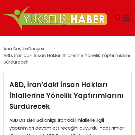
‘DUBAI’NIN SERBEST BÖLGELERI YATIRIMCILARIN
Ana Sayfa
Dünya
MALIYETLERINI AZALTIYOR’
ABD, İran’daki İnsan Hakları İhlallerine Yönelik Yaptırımlarını
Sürdürecek
ABD, İran’daki İnsan Hakları
İhlallerine Yönelik Yaptırımlarını
Sürdürecek
ABD Dışişleri Bakanlığı, İran’daki ihlallerle ilgili
yaptırımları devam ettireceğini duyurdu. Yaptırımlar