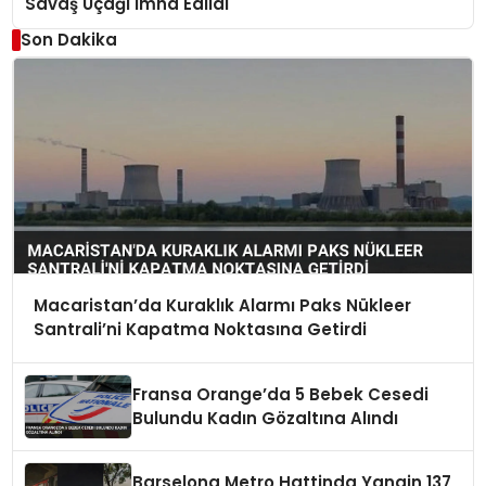
Savaş Uçağı İmha Edildi
Son Dakika
Macaristan’da Kuraklık Alarmı Paks Nükleer
Santrali’ni Kapatma Noktasına Getirdi
Fransa Orange’da 5 Bebek Cesedi
Bulundu Kadın Gözaltına Alındı
Barselona Metro Hattinda Yangin 137