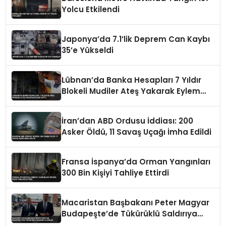
Yolcu Etkilendi
Japonya’da 7.1’lik Deprem Can Kaybı
35’e Yükseldi
Lübnan’da Banka Hesapları 7 Yıldır
Blokeli Mudiler Ateş Yakarak Eylem
Yaptı
İran’dan ABD Ordusu İddiası: 200
Asker Öldü, 11 Savaş Uçağı İmha Edildi
Fransa İspanya’da Orman Yangınları
300 Bin Kişiyi Tahliye Ettirdi
Macaristan Başbakanı Peter Magyar
Budapeşte’de Tükürüklü Saldırıya
Uğradı