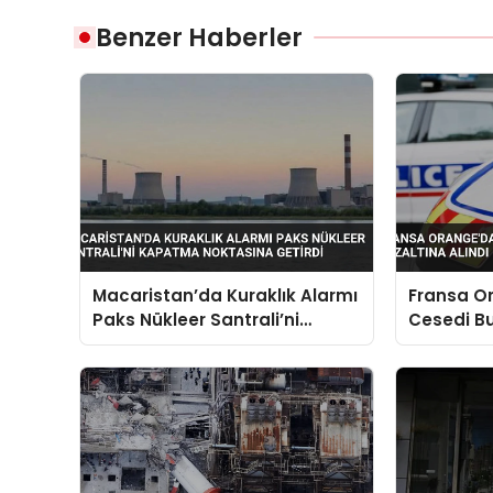
Benzer Haberler
Macaristan’da Kuraklık Alarmı
Fransa O
Paks Nükleer Santrali’ni
Cesedi B
Kapatma Noktasına Getirdi
Gözaltına