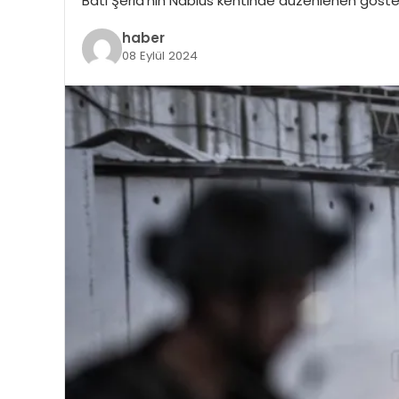
Batı Şeria’nın Nablus kentinde düzenlenen göste
haber
08 Eylül 2024