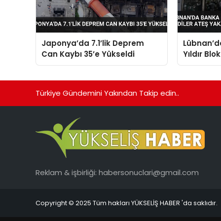
Japonya’da 7.1’lik Deprem
Lübnan’d
Can Kaybı 35’e Yükseldi
Yıldır Blo
Yakarak 
Türkiye Gündemini Yakından Takip edin..
Reklam & işbirliği:
habersonuclari@gmail.com
Copyright © 2025 Tüm hakları YÜKSELİŞ HABER 'da saklıdır.