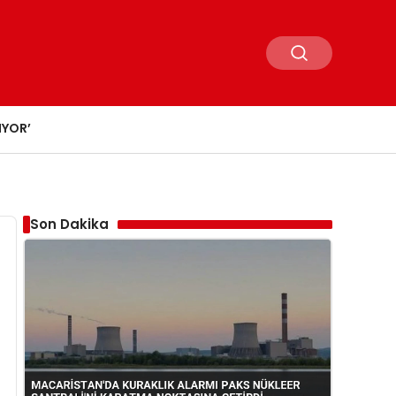
IYOR’
Son Dakika