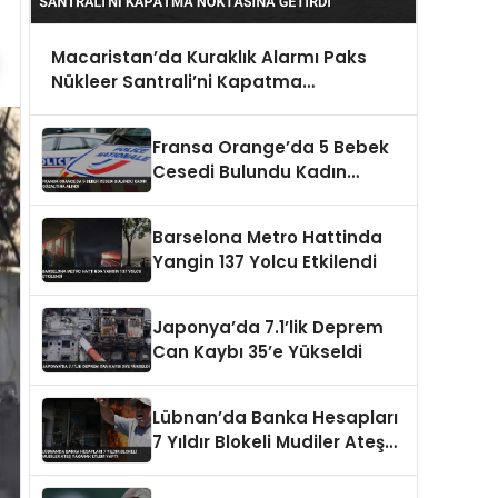
Macaristan’da Kuraklık Alarmı Paks
Nükleer Santrali’ni Kapatma
Noktasına Getirdi
Fransa Orange’da 5 Bebek
Cesedi Bulundu Kadın
Gözaltına Alındı
Barselona Metro Hattinda
Yangin 137 Yolcu Etkilendi
Japonya’da 7.1’lik Deprem
Can Kaybı 35’e Yükseldi
Lübnan’da Banka Hesapları
7 Yıldır Blokeli Mudiler Ateş
Yakarak Eylem Yaptı