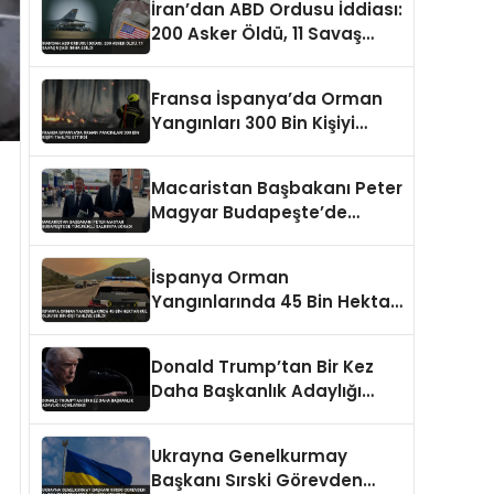
İran’dan ABD Ordusu İddiası:
200 Asker Öldü, 11 Savaş
Uçağı İmha Edildi
Fransa İspanya’da Orman
Yangınları 300 Bin Kişiyi
Tahliye Ettirdi
Macaristan Başbakanı Peter
Magyar Budapeşte’de
Tükürüklü Saldırıya Uğradı
İspanya Orman
Yangınlarında 45 Bin Hektar
Kül Oldu 88 Bin Kişi Tahliye
Edildi
Donald Trump’tan Bir Kez
Daha Başkanlık Adaylığı
Açıklaması
Ukrayna Genelkurmay
Başkanı Sırski Görevden