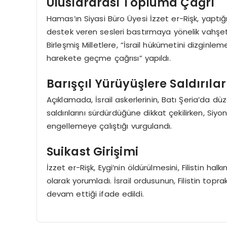
Uluslararası Topluma Çağrı
Hamas’ın Siyasi Büro Üyesi İzzet er-Rişk, yaptığı a
destek veren sesleri bastırmaya yönelik vahşeti
Birleşmiş Milletlere, “İsrail hükümetini dizginle
harekete geçme çağrısı” yapıldı.
Barışçıl Yürüyüşlere Saldırılar
Açıklamada, İsrail askerlerinin, Batı Şeria’da dü
saldırılarını sürdürdüğüne dikkat çekilirken, Siyo
engellemeye çalıştığı vurgulandı.
Suikast Girişimi
İzzet er-Rişk, Eygi’nin öldürülmesini, Filistin hal
olarak yorumladı. İsrail ordusunun, Filistin topr
devam ettiği ifade edildi.