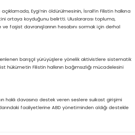
çıklamada, Eygi’nin öldürülmesinin, İsrail’in Filistin halkına
ni ortaya koyduğunu belirtti. Uluslararası topluma,
me ve faşist davranışlarının hesabını sormak için derhal
zenlenen barışçıl yürüyüşlere yönelik aktivistlere sistematik
nist hükümetin Filistin halkının bağımsızlığı mücadelesini
kının haklı davasına destek veren seslere suikast girişimi
aklarındaki faaliyetlerine ABD yönetiminden aldığı destekle