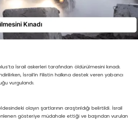
s’ta İsrail askerleri tarafından öldürülmesini kınadı.
irilirken, İsrail’in Filistin halkına destek veren yabancı
duğu vurgulandı.
ndeki olayın şartlarının araştırıldığı belirtildi. İsrail
üzenlenen gösteriye müdahale ettiği ve başından vurulan