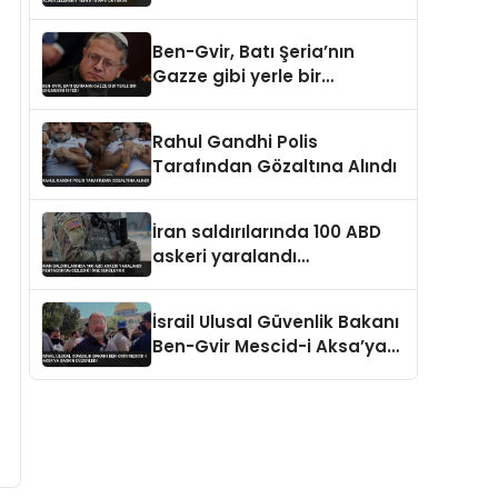
Alındı Zelenskiy Yeni
Atamayı Duyurdu
Ben-Gvir, Batı Şeria’nın
Gazze gibi yerle bir
edilmesini istedi
Rahul Gandhi Polis
Tarafından Gözaltına Alındı
İran saldırılarında 100 ABD
askeri yaralandı
Pentagon’un gizlediği öne
sürülüyor
İsrail Ulusal Güvenlik Bakanı
Ben-Gvir Mescid-i Aksa’ya
Baskın Düzenledi