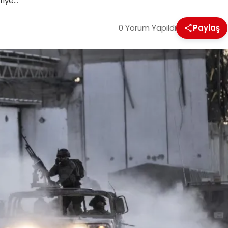
riye…
0 Yorum Yapıldı
Paylaş