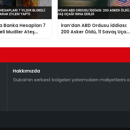
a Banka Hesapları 7
İran’dan ABD Ordusu İddiası:
keli Mudiler Ateş
200 Asker Öldü, 11 Savaş Uçağ
Eylem Yaptı
İmha Edildi
Hakkımızda
‘Dubai’nin serbest bölgeleri yatırımcıların maliyetlerini a