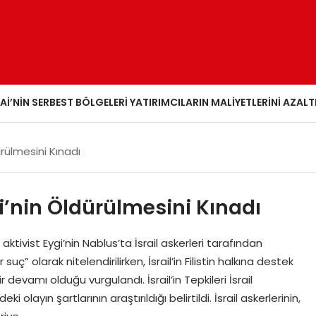
AI’NIN SERBEST BÖLGELERI YATIRIMCILARIN MALIYETLERINI AZALT
ürülmesini Kınadı
i’nin Öldürülmesini Kınadı
ivist Eygi’nin Nablus’ta İsrail askerleri tarafından
suç” olarak nitelendirilirken, İsrail’in Filistin halkına destek
r devamı olduğu vurgulandı. İsrail’in Tepkileri İsrail
ayın şartlarının araştırıldığı belirtildi. İsrail askerlerinin,