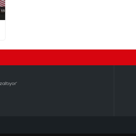
ı
zaltıyor’