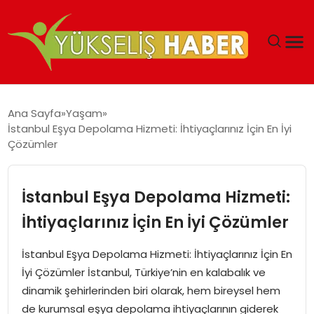
‘DUBAI’NIN SERBEST BÖLGELERI YATIRIMCILARIN
Ana Sayfa
Yaşam
MALIYETLERINI AZALTIYOR’
İstanbul Eşya Depolama Hizmeti: İhtiyaçlarınız İçin En İyi
Çözümler
İstanbul Eşya Depolama Hizmeti:
İhtiyaçlarınız İçin En İyi Çözümler
İstanbul Eşya Depolama Hizmeti: İhtiyaçlarınız İçin En
İyi Çözümler İstanbul, Türkiye’nin en kalabalık ve
dinamik şehirlerinden biri olarak, hem bireysel hem
de kurumsal eşya depolama ihtiyaçlarının giderek