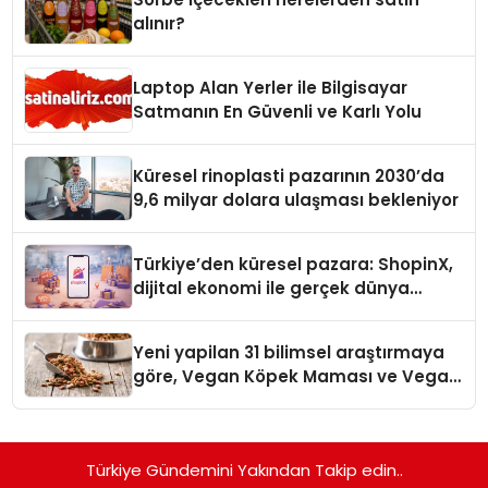
alınır?
Laptop Alan Yerler ile Bilgisayar
Satmanın En Güvenli ve Karlı Yolu
Küresel rinoplasti pazarının 2030’da
9,6 milyar dolara ulaşması bekleniyor
Türkiye’den küresel pazara: ShopinX,
dijital ekonomi ile gerçek dünya
alışverişini bir araya getirmeyi
hedefliyor
Yeni yapilan 31 bilimsel araştırmaya
göre, Vegan Köpek Maması ve Vegan
Kedi Mamasının İyi Sindirildiğini
Ortaya Koydu
Türkiye Gündemini Yakından Takip edin..