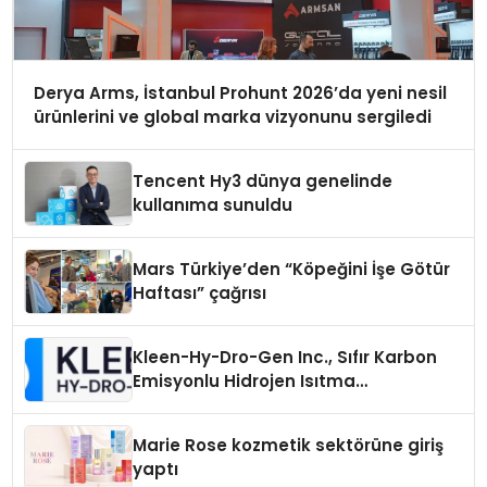
Derya Arms, İstanbul Prohunt 2026’da yeni nesil
ürünlerini ve global marka vizyonunu sergiledi
Tencent Hy3 dünya genelinde
kullanıma sunuldu
Mars Türkiye’den “Köpeğini İşe Götür
Haftası” çağrısı
Kleen-Hy-Dro-Gen Inc., Sıfır Karbon
Emisyonlu Hidrojen Isıtma
Teknolojisinde ISO ve TSSA
Düzenleyici Onaylarını Aldı
Marie Rose kozmetik sektörüne giriş
yaptı