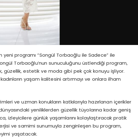
nan yeni programı “Songül Torbaoğlu ile Sadece” ile
nı Songül Torbaoğlu’nun sunuculuğunu üstlendiği program,
k, güzellik, estetik ve moda gibi pek çok konuyu işliyor.
 kadınların yaşam kalitesini artırmayı ve onlara ilham
leri ve uzman konukların katkılarıyla hazırlanan içerikler
ünyasındaki yeniliklerden güzellik tüyolarına kadar geniş
ca, izleyicilere günlük yaşamlarını kolaylaştıracak pratik
nerjisi ve samimi sunumuyla zenginleşen bu program,
neyimi yaşatacak.