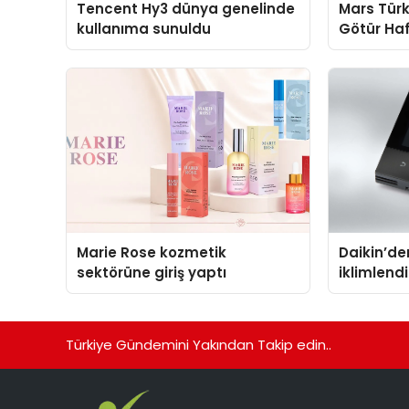
Tencent Hy3 dünya genelinde
Mars Türk
kullanıma sunuldu
Götür Haf
Marie Rose kozmetik
Daikin’den
sektörüne giriş yaptı
iklimlen
Madoka P
Türkiye Gündemini Yakından Takip edin..