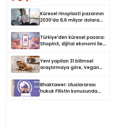
Güvenli ve Karlı Yolu
Küresel rinoplasti pazarının
2030’da 9,6 milyar dolara
ulaşması bekleniyor
Türkiye’den küresel pazara:
ShopinX, dijital ekonomi ile
gerçek dünya alışverişini bir
araya getirmeyi hedefliyor
Yeni yapilan 31 bilimsel
araştırmaya göre, Vegan
Köpek Maması ve Vegan
Kedi Mamasının İyi
Bhaktawer: Uluslararası
Sindirildiğini Ortaya Koydu
hukuk Filistin konusunda
çifte standart uyguluyor