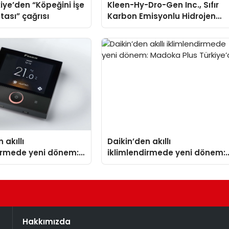
iye’den “Köpeğini İşe
Kleen-Hy-Dro-Gen Inc., Sıfır
tası” çağrısı
Karbon Emisyonlu Hidrojen
Isıtma Teknolojisinde ISO ve
TSSA Düzenleyici Onaylarını
Aldı
 akıllı
Daikin’den akıllı
dirmede yeni dönem:
iklimlendirmede yeni dönem:
lus Türkiye’de
Madoka Plus Türkiye’de
Hakkımızda