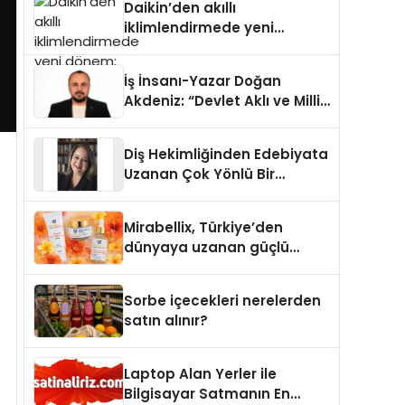
Daikin’den akıllı
iklimlendirmede yeni
dönem: Madoka Plus
Türkiye’de
İş İnsanı-Yazar Doğan
Akdeniz: “Devlet Aklı ve Milli
Çıkarlar Her Şeyin
Üzerindedir”
Diş Hekimliğinden Edebiyata
Uzanan Çok Yönlü Bir
Yaşam: Yeşim Şahin Yaman
Mirabellix, Türkiye’den
dünyaya uzanan güçlü
büyümesini sürdürüyor
Sorbe içecekleri nerelerden
satın alınır?
Laptop Alan Yerler ile
Bilgisayar Satmanın En