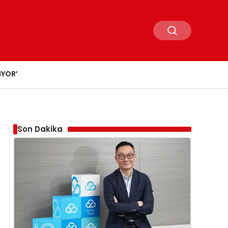
IYOR’
Son Dakika