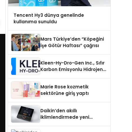
Tencent Hy3 dünya genelinde
kullanıma sunuldu
Mars Türkiye’den “Köpeğini
İşe Götür Haftası” çağrısı
Kleen-Hy-Dro-Gen Inc., Sıfır
Karbon Emisyonlu Hidrojen
Isıtma Teknolojisinde ISO ve
TSSA Düzenleyici Onaylarını
Marie Rose kozmetik
Aldı
sektörüne giriş yaptı
Daikin’den akıllı
iklimlendirmede yeni
dönem: Madoka Plus
Türkiye’de