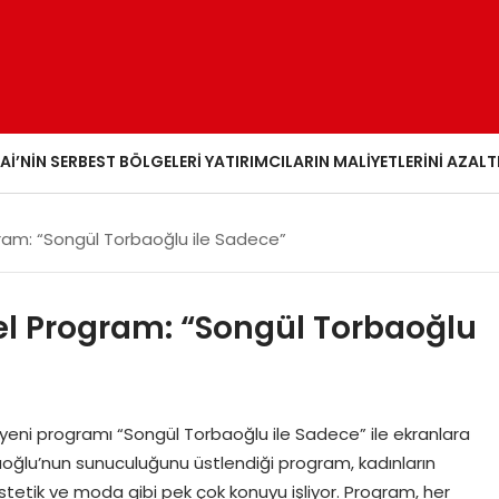
AI’NIN SERBEST BÖLGELERI YATIRIMCILARIN MALIYETLERINI AZALT
ram: “Songül Torbaoğlu ile Sadece”
el Program: “Songül Torbaoğlu
an yeni programı “Songül Torbaoğlu ile Sadece” ile ekranlara
rbaoğlu’nun sunuculuğunu üstlendiği program, kadınların
 estetik ve moda gibi pek çok konuyu işliyor. Program, her