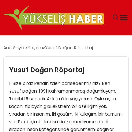
‘DUBAI’NIN SERBEST BÖLGELERI YATIRIMCILARIN
Ana Sayfa
Yaşam
Yusuf Doğan Röportaj
MALIYETLERINI AZALTIYOR’
Yusuf Doğan Röportaj
1. Bize biraz kendinizden bahseder misiniz? Ben
Yusuf Doğan. 1991 Kahramanmaraş doğumluyum.
Takribi 16 senedir Ankara’da yaşıyorum. Öyle uçan,
kaçan, zıplayan gibi ekstrem bir özelliğim yok.
Sıradan bir insanım, iki gözüm, iki kulağım, bir burnum
var. Pek biçimli olmasa da zannediyorum beni
sıradan insan kategorisinde görünmemi sağlıyor.