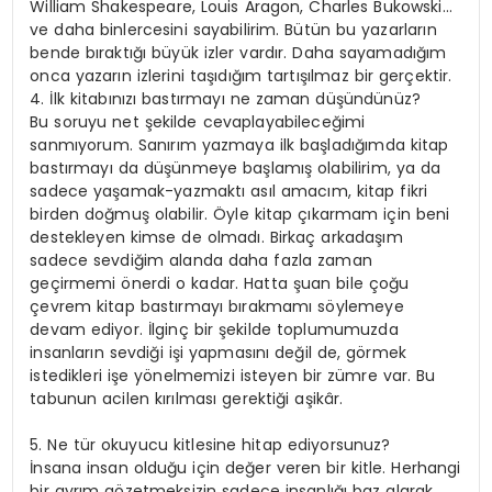
William Shakespeare, Louis Aragon, Charles Bukowski…
ve daha binlercesini sayabilirim. Bütün bu yazarların
bende bıraktığı büyük izler vardır. Daha sayamadığım
onca yazarın izlerini taşıdığım tartışılmaz bir gerçektir.
4. İlk kitabınızı bastırmayı ne zaman düşündünüz?
Bu soruyu net şekilde cevaplayabileceğimi
sanmıyorum. Sanırım yazmaya ilk başladığımda kitap
bastırmayı da düşünmeye başlamış olabilirim, ya da
sadece yaşamak-yazmaktı asıl amacım, kitap fikri
birden doğmuş olabilir. Öyle kitap çıkarmam için beni
destekleyen kimse de olmadı. Birkaç arkadaşım
sadece sevdiğim alanda daha fazla zaman
geçirmemi önerdi o kadar. Hatta şuan bile çoğu
çevrem kitap bastırmayı bırakmamı söylemeye
devam ediyor. İlginç bir şekilde toplumumuzda
insanların sevdiği işi yapmasını değil de, görmek
istedikleri işe yönelmemizi isteyen bir zümre var. Bu
tabunun acilen kırılması gerektiği aşikâr.
5. Ne tür okuyucu kitlesine hitap ediyorsunuz?
İnsana insan olduğu için değer veren bir kitle. Herhangi
bir ayrım gözetmeksizin sadece insanlığı baz alarak