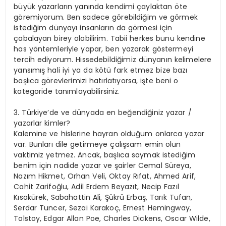
büyük yazarların yanında kendimi çaylaktan öte
göremiyorum. Ben sadece görebildiğim ve görmek
istediğim dünyayı insanların da görmesi için
çabalayan birey olabilirim. Tabii herkes bunu kendine
has yöntemleriyle yapar, ben yazarak göstermeyi
tercih ediyorum. Hissedebildiğimiz dünyanın kelimelere
yansımış hali iyi ya da kötü fark etmez bize bazı
başlıca görevlerimizi hatırlatıyorsa, işte beni o
kategoride tanımlayabilirsiniz.
3. Türkiye’de ve dünyada en beğendiğiniz yazar /
yazarlar kimler?
Kalemine ve hislerine hayran olduğum onlarca yazar
var. Bunları dile getirmeye çalışsam emin olun
vaktimiz yetmez. Ancak, başlıca saymak istediğim
benim için nadide yazar ve şairler Cemal Süreya,
Nazım Hikmet, Orhan Veli, Oktay Rıfat, Ahmed Arif,
Cahit Zarifoğlu, Adil Erdem Beyazıt, Necip Fazıl
Kısakürek, Sabahattin Ali, Şükrü Erbaş, Tarık Tufan,
Serdar Tuncer, Sezai Karakoç, Ernest Hemingway,
Tolstoy, Edgar Allan Poe, Charles Dickens, Oscar Wilde,