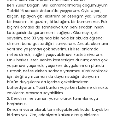
Ben Yusuf Doğan. 1991 Kahramanmaraş doğumluyum.
Takribi 16 senedir Ankara’da yaşıyorum. Öyle uçan,
kaçan, zıplayan gibi ekstrem bir özelliğim yok. Sıradan
bir insanım, iki gözüm, iki kulağım, bir burnum var. Pek
biçimli olmasa da zannediyorum beni sıradan insan
kategorisinde görünmemi sağlıyor. Okumayı çok
severim, zira 33 yaşında bile hala bir okulda öğrenci
olmam bunu gösterdiğini sanıyorum. Ancak, okumanın
yanı sıra yaşamayı çok severim. Fiziksel anlamda
nefes almak, sağlıklı yaşayabilmeyi kastetmiyorum.
Onu herkes ister. Benim kastettiğim durum; daha çok
yaşamayı yaşamak, yaşarken duygularını ön planda
tutmak, nefes alırken sadece yaşamını sürdürebilmek
için değil aynı zaman da duyumsadığın dünyanın
bütün duygularını da içerine çekebilmekten
bahsediyorum. Tabii bunları yaşarken kaleme almakta
zevklerim arasında sayabilirim.
2. Kendinizi ne zaman yazar olarak tanımlamaya
başladınız?
Kendimi yazar olarak tanımlayabilecek kadar büyük bir
iddiam yok. Zira, edebiyata katkısı olmuş binlerce