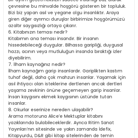
çevresine bu minvalde hoşgörü gösteren bir topluluk.
Bizi biz yapan asıl ve yegane olgu insanlıktır. Araya
giren diğer ayrımcı duruşlar birbirimize hoşgörümüzü
azaltır saygısızlığı ortaya çıkarır.
6. Kitabınızın teması nedir?
Kitabımın ana teması insandır. Bir insanın
hissedebileceği duygular. Bilhassa garipliği, duygusal
hazzı, acının veya mutluluğun insanda bıraktığı izler
diyebilirim.
7. İlham kaynağınız nedir?
İlham kaynağım garip insanlardır. Gariplikten kastım
tuhaf değil, daha çok mahzun insanlar. Yaşamak için
asıl ihtiyacı olan isteklerine dertlenen ancak dertleri
yaşama zevkinin önüne geçemeyen garip insanlar.
İnsan kaygısını ekmek kaygısının üstünde tutan
insanlar.
8. Okurlar eserinize nereden ulaşabilir?
Arama motoruna Alice’e Mektuplar kitabını
yazıklarında bulabileceklerdir. Ayrıca Ritim Sanat
Yayınları’nın sitesinde ve yakın zamanda İdefix,
Kitapyurdu, D&R gibi kitap sitelerinden de temin