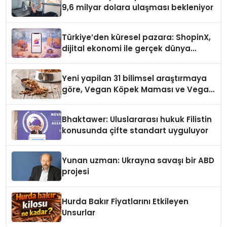
9,6 milyar dolara ulaşması bekleniyor
Türkiye’den küresel pazara: ShopinX,
dijital ekonomi ile gerçek dünya
alışverişini bir araya getirmeyi
hedefliyor
Yeni yapilan 31 bilimsel araştırmaya
göre, Vegan Köpek Maması ve Vegan
Kedi Mamasının İyi Sindirildiğini
Ortaya Koydu
Bhaktawer: Uluslararası hukuk Filistin
konusunda çifte standart uyguluyor
Yunan uzman: Ukrayna savaşı bir ABD
projesi
Hurda Bakır Fiyatlarını Etkileyen
Unsurlar