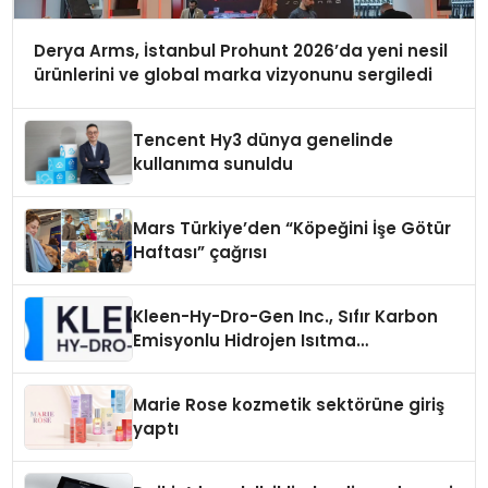
Derya Arms, İstanbul Prohunt 2026’da yeni nesil
ürünlerini ve global marka vizyonunu sergiledi
Tencent Hy3 dünya genelinde
kullanıma sunuldu
Mars Türkiye’den “Köpeğini İşe Götür
Haftası” çağrısı
Kleen-Hy-Dro-Gen Inc., Sıfır Karbon
Emisyonlu Hidrojen Isıtma
Teknolojisinde ISO ve TSSA
Düzenleyici Onaylarını Aldı
Marie Rose kozmetik sektörüne giriş
yaptı