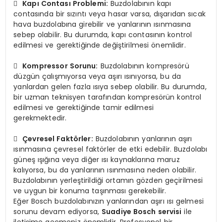

Kapı Contası Problemi:
Buzdolabının kapı
contasında bir sızıntı veya hasar varsa, dışarıdan sıcak
hava buzdolabına girebilir ve yanlarının ısınmasına
sebep olabilir. Bu durumda, kapı contasının kontrol
edilmesi ve gerektiğinde değiştirilmesi önemlidir.

Kompressor Sorunu:
Buzdolabının kompresörü
düzgün çalışmıyorsa veya aşırı ısınıyorsa, bu da
yanlardan gelen fazla ısıya sebep olabilir. Bu durumda,
bir uzman teknisyen tarafından kompresörün kontrol
edilmesi ve gerektiğinde tamir edilmesi
gerekmektedir.

Çevresel Faktörler:
Buzdolabının yanlarının aşırı
ısınmasına çevresel faktörler de etki edebilir. Buzdolabı
güneş ışığına veya diğer ısı kaynaklarına maruz
kalıyorsa, bu da yanlarının ısınmasına neden olabilir.
Buzdolabının yerleştirildiği ortamın gözden geçirilmesi
ve uygun bir konuma taşınması gerekebilir.
Eğer Bosch buzdolabınızın yanlarından aşırı ısı gelmesi
sorunu devam ediyorsa,
Suadiye Bosch servisi
ile
iletişime geçmeniz önemlidir. Profesyonel bir