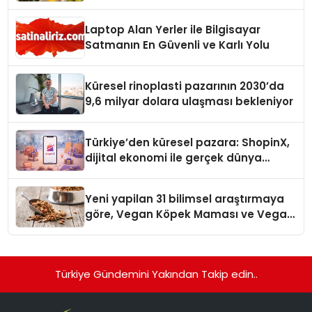
Laptop Alan Yerler ile Bilgisayar
Satmanın En Güvenli ve Karlı Yolu
Küresel rinoplasti pazarının 2030’da
9,6 milyar dolara ulaşması bekleniyor
Türkiye’den küresel pazara: ShopinX,
dijital ekonomi ile gerçek dünya
alışverişini bir araya getirmeyi
hedefliyor
Yeni yapilan 31 bilimsel araştırmaya
göre, Vegan Köpek Maması ve Vegan
Kedi Mamasının İyi Sindirildiğini
Ortaya Koydu
Türkiye Gündemini Yakından Takip edin..