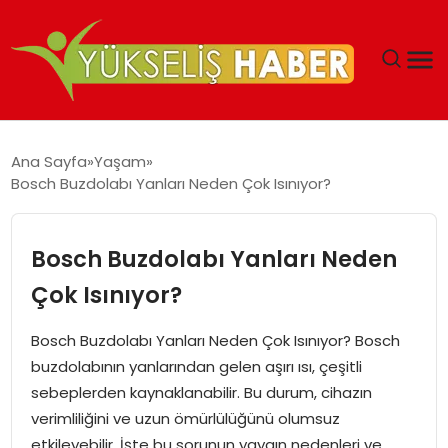
‘DUBAI’NIN SERBEST BÖLGELERI YATIRIMCILARIN
Ana Sayfa
Yaşam
MALIYETLERINI AZALTIYOR’
Bosch Buzdolabı Yanları Neden Çok Isınıyor?
Bosch Buzdolabı Yanları Neden
Çok Isınıyor?
Bosch Buzdolabı Yanları Neden Çok Isınıyor? Bosch
buzdolabının yanlarından gelen aşırı ısı, çeşitli
sebeplerden kaynaklanabilir. Bu durum, cihazın
verimliliğini ve uzun ömürlülüğünü olumsuz
etkileyebilir. İşte bu sorunun yaygın nedenleri ve