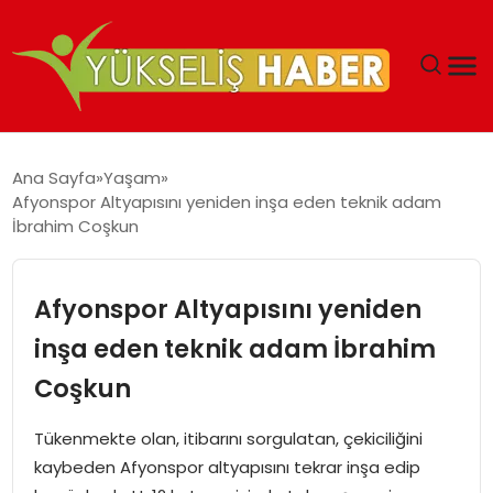
‘DUBAI’NIN SERBEST BÖLGELERI YATIRIMCILARIN
Ana Sayfa
Yaşam
MALIYETLERINI AZALTIYOR’
Afyonspor Altyapısını yeniden inşa eden teknik adam
İbrahim Coşkun
Afyonspor Altyapısını yeniden
inşa eden teknik adam İbrahim
Coşkun
Tükenmekte olan, itibarını sorgulatan, çekiciliğini
kaybeden Afyonspor altyapısını tekrar inşa edip