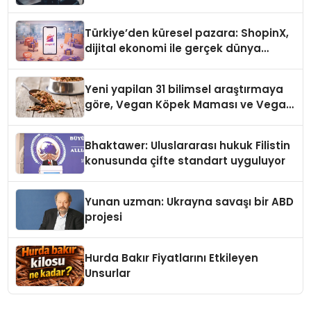
Türkiye’den küresel pazara: ShopinX,
dijital ekonomi ile gerçek dünya
alışverişini bir araya getirmeyi
hedefliyor
Yeni yapilan 31 bilimsel araştırmaya
göre, Vegan Köpek Maması ve Vegan
Kedi Mamasının İyi Sindirildiğini
Ortaya Koydu
Bhaktawer: Uluslararası hukuk Filistin
konusunda çifte standart uyguluyor
Yunan uzman: Ukrayna savaşı bir ABD
projesi
Hurda Bakır Fiyatlarını Etkileyen
Unsurlar