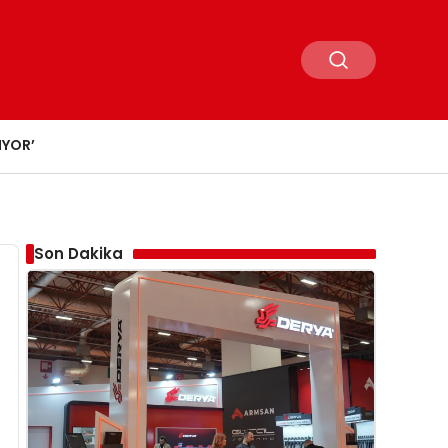
IYOR’
Son Dakika