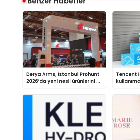
Benzer Haberler
Derya Arms, İstanbul Prohunt
Tencent 
2026’da yeni nesil ürünlerini ve
kullanım
global marka vizyonunu
sergiledi