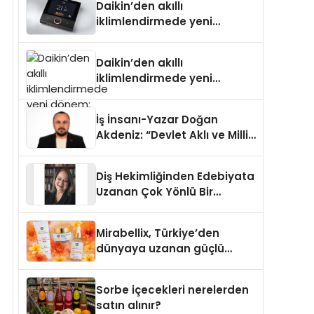
Daikin’den akıllı
iklimlendirmede yeni
dönem: Madoka Plus
Türkiye’de
Daikin’den akıllı
iklimlendirmede yeni
dönem: Madoka Plus
Türkiye’de
İş İnsanı-Yazar Doğan
Akdeniz: “Devlet Aklı ve Milli
Çıkarlar Her Şeyin
Üzerindedir”
Diş Hekimliğinden Edebiyata
Uzanan Çok Yönlü Bir
Yaşam: Yeşim Şahin Yaman
Mirabellix, Türkiye’den
dünyaya uzanan güçlü
büyümesini sürdürüyor
Sorbe içecekleri nerelerden
satın alınır?