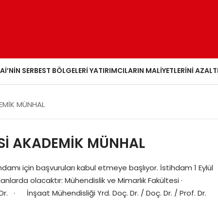
AI’NIN SERBEST BÖLGELERI YATIRIMCILARIN MALIYETLERINI AZALT
DEMİK MÜNHAL
ESİ AKADEMİK MÜNHAL
damı için başvuruları kabul etmeye başlıyor. İstihdam 1 Eylül
 alanlarda olacaktır: Mühendislik ve Mimarlık Fakültesi ·
. Dr. · İnşaat Mühendisliği Yrd. Doç. Dr. / Doç. Dr. / Prof. Dr.