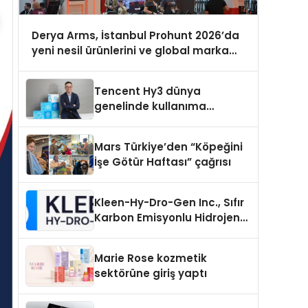
Derya Arms, İstanbul Prohunt 2026’da
yeni nesil ürünlerini ve global marka
vizyonunu sergiledi
Tencent Hy3 dünya
genelinde kullanıma
sunuldu
Mars Türkiye’den “Köpeğini
İşe Götür Haftası” çağrısı
Kleen-Hy-Dro-Gen Inc., Sıfır
Karbon Emisyonlu Hidrojen
Isıtma Teknolojisinde ISO ve
TSSA Düzenleyici Onaylarını
Marie Rose kozmetik
Aldı
sektörüne giriş yaptı