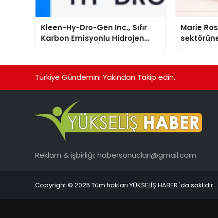
Kleen-Hy-Dro-Gen Inc., Sıfır
Marie Ro
Karbon Emisyonlu Hidrojen
sektörüne
Isıtma Teknolojisinde ISO ve
TSSA Düzenleyici Onaylarını
Aldı
Türkiye Gündemini Yakından Takip edin..
Reklam & işbirliği:
habersonuclari@gmail.com
Copyright © 2025 Tüm hakları YÜKSELİŞ HABER 'da saklıdır.