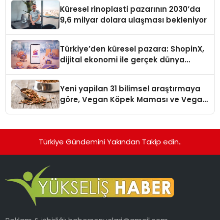
Küresel rinoplasti pazarının 2030’da
9,6 milyar dolara ulaşması bekleniyor
Türkiye’den küresel pazara: ShopinX,
dijital ekonomi ile gerçek dünya
alışverişini bir araya getirmeyi
hedefliyor
Yeni yapilan 31 bilimsel araştırmaya
göre, Vegan Köpek Maması ve Vegan
Kedi Mamasının İyi Sindirildiğini
Ortaya Koydu
Türkiye Gündemini Yakından Takip edin..