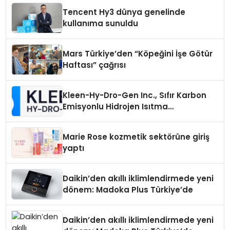
Tencent Hy3 dünya genelinde
kullanıma sunuldu
Mars Türkiye’den “Köpeğini İşe Götür
Haftası” çağrısı
Kleen-Hy-Dro-Gen Inc., Sıfır Karbon
Emisyonlu Hidrojen Isıtma
Teknolojisinde ISO ve TSSA
Düzenleyici Onaylarını Aldı
Marie Rose kozmetik sektörüne giriş
yaptı
Daikin’den akıllı iklimlendirmede yeni
dönem: Madoka Plus Türkiye’de
Daikin’den akıllı iklimlendirmede yeni