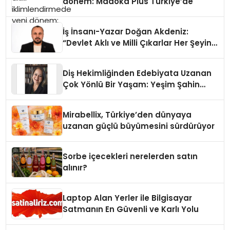
dönem: Madoka Plus Türkiye’de
İş İnsanı-Yazar Doğan Akdeniz:
“Devlet Aklı ve Milli Çıkarlar Her Şeyin
Üzerindedir”
Diş Hekimliğinden Edebiyata Uzanan
Çok Yönlü Bir Yaşam: Yeşim Şahin
Yaman
Mirabellix, Türkiye’den dünyaya
uzanan güçlü büyümesini sürdürüyor
Sorbe içecekleri nerelerden satın
alınır?
Laptop Alan Yerler ile Bilgisayar
Satmanın En Güvenli ve Karlı Yolu