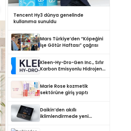
Tencent Hy3 dünya genelinde
kullanıma sunuldu
Mars Türkiye’den “Köpeğini
İşe Götür Haftası” çağrısı
Kleen-Hy-Dro-Gen Inc., Sıfır
Karbon Emisyonlu Hidrojen
Isıtma Teknolojisinde ISO ve
TSSA Düzenleyici Onaylarını
Marie Rose kozmetik
Aldı
sektörüne giriş yaptı
Daikin’den akıllı
iklimlendirmede yeni
dönem: Madoka Plus
Türkiye’de