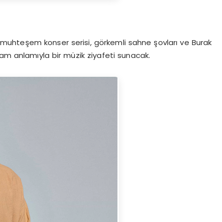
uhteşem konser serisi, görkemli sahne şovları ve Burak
e tam anlamıyla bir müzik ziyafeti sunacak.