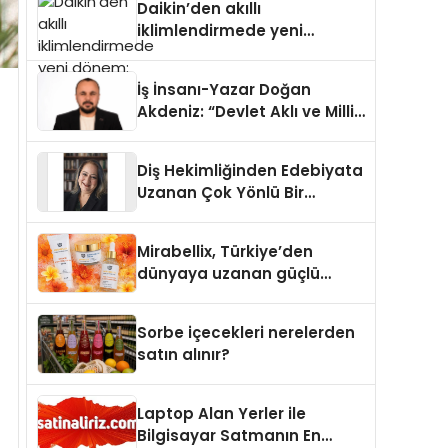
Daikin’den akıllı
iklimlendirmede yeni
dönem: Madoka Plus
Türkiye’de
İş İnsanı-Yazar Doğan
Akdeniz: “Devlet Aklı ve Milli
Çıkarlar Her Şeyin
Üzerindedir”
Diş Hekimliğinden Edebiyata
Uzanan Çok Yönlü Bir
Yaşam: Yeşim Şahin Yaman
Mirabellix, Türkiye’den
dünyaya uzanan güçlü
büyümesini sürdürüyor
Sorbe içecekleri nerelerden
satın alınır?
Laptop Alan Yerler ile
Bilgisayar Satmanın En