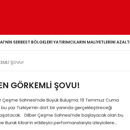
AI’NIN SERBEST BÖLGELERI YATIRIMCILARIN MALIYETLERINI AZALT
KEMLİ ŞOVU!
 EN GÖRKEMLİ ŞOVU!
ber Çeşme Sahnesi’nde Büyük Buluşma: 19 Temmuz Cuma
r, bu yaz Türkiye’nin dört bir yanında gerçekleştireceği
 yaşatacak. Dilber Çeşme Sahnesi’nde başlayacak olan bu
Burak Kibar’ın etkileyici performanslarıyla izleyicilere…