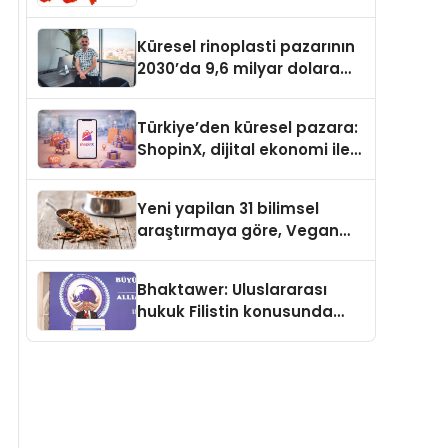
Güvenli ve Karlı Yolu
Küresel rinoplasti pazarının
2030’da 9,6 milyar dolara
ulaşması bekleniyor
Türkiye’den küresel pazara:
ShopinX, dijital ekonomi ile
gerçek dünya alışverişini bir
araya getirmeyi hedefliyor
Yeni yapilan 31 bilimsel
araştırmaya göre, Vegan
Köpek Maması ve Vegan
Kedi Mamasının İyi
Bhaktawer: Uluslararası
Sindirildiğini Ortaya Koydu
hukuk Filistin konusunda
çifte standart uyguluyor