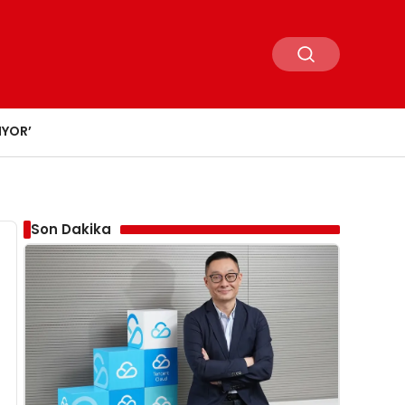
IYOR’
Son Dakika