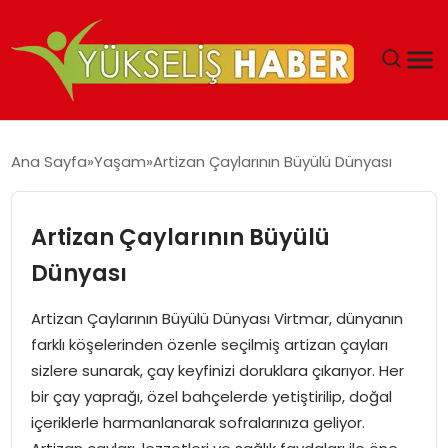
‘DUBAI’NIN SERBEST BÖLGELERI YATIRIMCILARIN
Ana Sayfa
Yaşam
Artizan Çaylarının Büyülü Dünyası
MALIYETLERINI AZALTIYOR’
Artizan Çaylarının Büyülü
Dünyası
Artizan Çaylarının Büyülü Dünyası Virtmar, dünyanın
farklı köşelerinden özenle seçilmiş artizan çayları
sizlere sunarak, çay keyfinizi doruklara çıkarıyor. Her
bir çay yaprağı, özel bahçelerde yetiştirilip, doğal
içeriklerle harmanlanarak sofralarınıza geliyor.