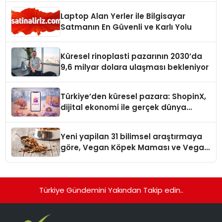
Laptop Alan Yerler ile Bilgisayar
Satmanın En Güvenli ve Karlı Yolu
Küresel rinoplasti pazarının 2030’da
9,6 milyar dolara ulaşması bekleniyor
Türkiye’den küresel pazara: ShopinX,
dijital ekonomi ile gerçek dünya
alışverişini bir araya getirmeyi
hedefliyor
Yeni yapilan 31 bilimsel araştırmaya
göre, Vegan Köpek Maması ve Vegan
Kedi Mamasının İyi Sindirildiğini
Ortaya Koydu
Türkiye Gündemini Yakından Takip edin..