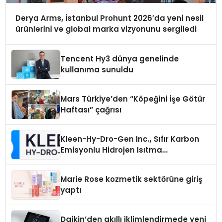
Derya Arms, İstanbul Prohunt 2026’da yeni nesil
ürünlerini ve global marka vizyonunu sergiledi
Tencent Hy3 dünya genelinde
kullanıma sunuldu
Mars Türkiye’den “Köpeğini İşe Götür
Haftası” çağrısı
Kleen-Hy-Dro-Gen Inc., Sıfır Karbon
Emisyonlu Hidrojen Isıtma
Teknolojisinde ISO ve TSSA
Düzenleyici Onaylarını Aldı
Marie Rose kozmetik sektörüne giriş
yaptı
Daikin’den akıllı iklimlendirmede yeni