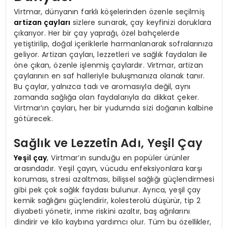
Virtmar, dünyanın farklı köşelerinden özenle seçilmiş
artizan çayları
sizlere sunarak, çay keyfinizi doruklara
çıkarıyor. Her bir çay yaprağı, özel bahçelerde
yetiştirilip, doğal içeriklerle harmanlanarak sofralarınıza
geliyor. Artizan çayları, lezzetleri ve sağlık faydaları ile
öne çıkan, özenle işlenmiş çaylardır. Virtmar, artizan
çaylarının en saf halleriyle buluşmanıza olanak tanır.
Bu çaylar, yalnızca tadı ve aromasıyla değil, aynı
zamanda sağlığa olan faydalarıyla da dikkat çeker.
Virtmar’ın çayları, her bir yudumda sizi doğanın kalbine
götürecek.
Sağlık ve Lezzetin Adı, Yeşil Çay
Yeşil çay
, Virtmar’ın sunduğu en popüler ürünler
arasındadır. Yeşil çayın, vücudu enfeksiyonlara karşı
koruması, stresi azaltması, bilişsel sağlığı güçlendirmesi
gibi pek çok sağlık faydası bulunur. Ayrıca, yeşil çay
kemik sağlığını güçlendirir, kolesterolü düşürür, tip 2
diyabeti yönetir, inme riskini azaltır, baş ağrılarını
dindirir ve kilo kaybına yardımcı olur. Tüm bu özellikler,