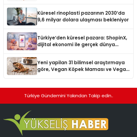
Küresel rinoplasti pazarının 2030’da
9,6 milyar dolara ulaşması bekleniyor
Türkiye’den küresel pazara: ShopinX,
dijital ekonomi ile gerçek dünya
alışverişini bir araya getirmeyi
hedefliyor
Yeni yapilan 31 bilimsel araştırmaya
göre, Vegan Köpek Maması ve Vegan
Kedi Mamasının İyi Sindirildiğini
Ortaya Koydu
Türkiye Gündemini Yakından Takip edin..