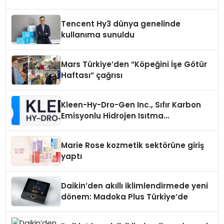
Tencent Hy3 dünya genelinde
kullanıma sunuldu
Mars Türkiye’den “Köpeğini İşe Götür
Haftası” çağrısı
Kleen-Hy-Dro-Gen Inc., Sıfır Karbon
Emisyonlu Hidrojen Isıtma
Teknolojisinde ISO ve TSSA
Düzenleyici Onaylarını Aldı
Marie Rose kozmetik sektörüne giriş
yaptı
Daikin’den akıllı iklimlendirmede yeni
dönem: Madoka Plus Türkiye’de