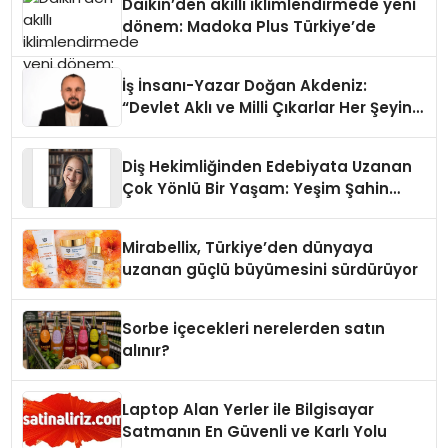
Daikin’den akıllı iklimlendirmede yeni
dönem: Madoka Plus Türkiye’de
İş İnsanı-Yazar Doğan Akdeniz:
“Devlet Aklı ve Milli Çıkarlar Her Şeyin
Üzerindedir”
Diş Hekimliğinden Edebiyata Uzanan
Çok Yönlü Bir Yaşam: Yeşim Şahin
Yaman
Mirabellix, Türkiye’den dünyaya
uzanan güçlü büyümesini sürdürüyor
Sorbe içecekleri nerelerden satın
alınır?
Laptop Alan Yerler ile Bilgisayar
Satmanın En Güvenli ve Karlı Yolu