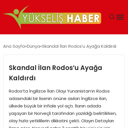
‘DUBAI’NIN SERBEST BÖLGELERI YATIRIMCILARIN
Ana Sayfa
Dünya
Skandal İlan Rodos’u Ayağa Kaldırdı
MALIYETLERINI AZALTIYOR’
Skandal İlan Rodos’u Ayağa
Kaldırdı
Rodos’ta İngilizce İlan Olayı Yunanistan’ın Rodos
adasındaki bir lisenin önüne asılan İngilizce ilan,
ülkede büyük bir infiale yol açtı. İlanın adada
yaşayan bir Norveçli tarafından yazıldığı belirtilirken,
olay hızla yetkililerin dikkatini çekti. Olayın Detayları