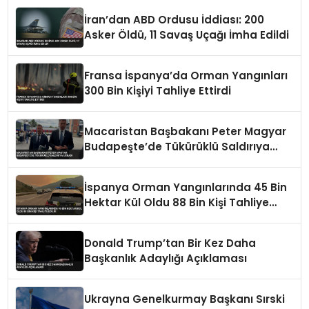
İran’dan ABD Ordusu İddiası: 200
Asker Öldü, 11 Savaş Uçağı İmha Edildi
Fransa İspanya’da Orman Yangınları
300 Bin Kişiyi Tahliye Ettirdi
Macaristan Başbakanı Peter Magyar
Budapeşte’de Tükürüklü Saldırıya
Uğradı
İspanya Orman Yangınlarında 45 Bin
Hektar Kül Oldu 88 Bin Kişi Tahliye
Edildi
Donald Trump’tan Bir Kez Daha
Başkanlık Adaylığı Açıklaması
Ukrayna Genelkurmay Başkanı Sırski