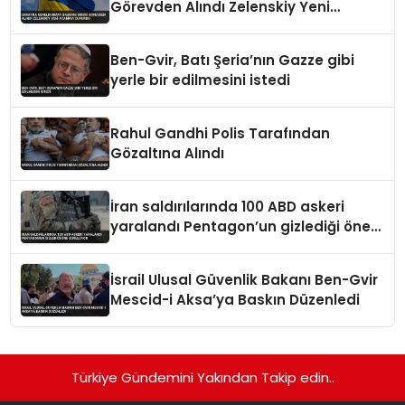
Görevden Alındı Zelenskiy Yeni
Atamayı Duyurdu
Ben-Gvir, Batı Şeria’nın Gazze gibi
yerle bir edilmesini istedi
Rahul Gandhi Polis Tarafından
Gözaltına Alındı
İran saldırılarında 100 ABD askeri
yaralandı Pentagon’un gizlediği öne
sürülüyor
İsrail Ulusal Güvenlik Bakanı Ben-Gvir
Mescid-i Aksa’ya Baskın Düzenledi
Türkiye Gündemini Yakından Takip edin..